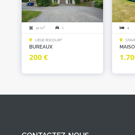
2
1
4
10 m
LIÈGE ROCOURT
STAV
BUREAUX
MAIS
200 €
1.70