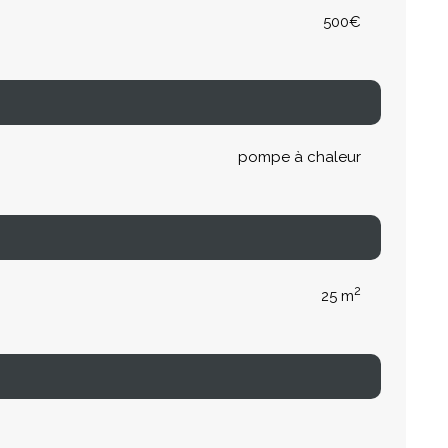
500€
pompe à chaleur
2
25 m