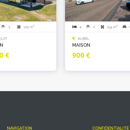
2
2
3
4
2
125 m
154 m
ELOT
AUBEL
ON
MAISON
0 €
900 €
NAVIGATION
CONFIDENTIALITÉ