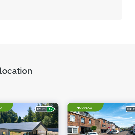
location
U
NOUVEAU