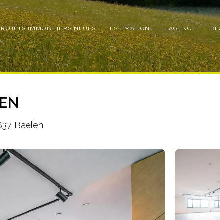
PROJETS IMMOBILIERS NEUFS
ESTIMATION
L’AGENCE
BL
LEN
837 Baelen
Photo
de
l'album