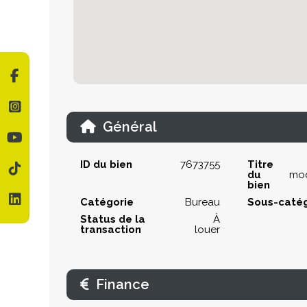
Général
ID du bien
7673755
Titre
du
mod
bien
Catégorie
Bureau
Sous-catég
Status de la
À
transaction
louer
Finance