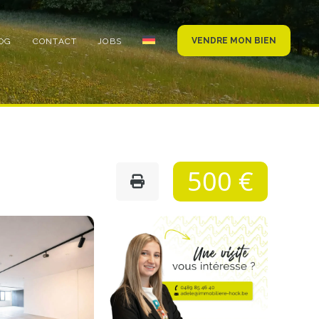
VENDRE MON BIEN
OG
CONTACT
JOBS
500 €
Photo
de
l'album