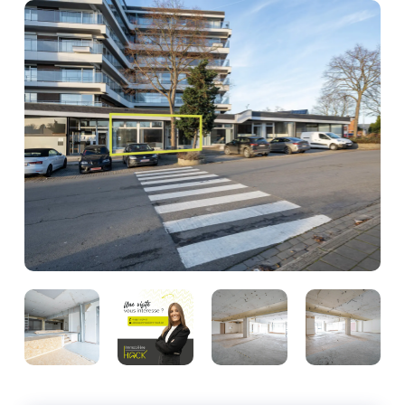
Photo
de
l'album
Photo
Photo
Photo
Photo
de
de
de
de
l'album
l'album
l'album
l'album