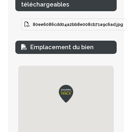
téléchargeables
80ee6086cdd04a2bb8e008cb71a9c6ad.jpg
Emplacement du bien