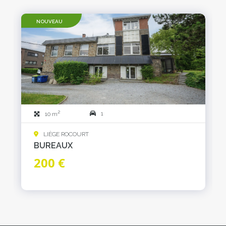
NOUVEAU
2
1
10 m
LIÈGE ROCOURT
BUREAUX
200 €