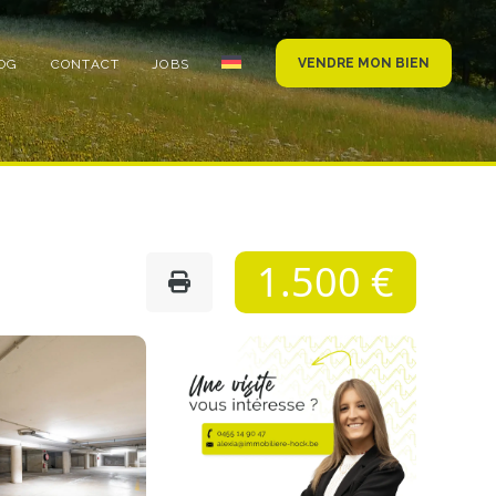
VENDRE MON BIEN
OG
CONTACT
JOBS
1.500 €
Photo
de
l'album