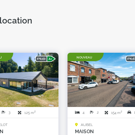
location
U
NOUVEAU
2
2
3
4
2
125 m
154 m
ELOT
AUBEL
ON
MAISON