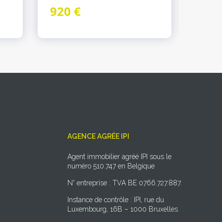
920 €
1.0
AGENCE AGRÉE IPI
Agent immobilier agréé IPI sous le
numéro 510.747 en Belgique
N° entreprise : TVA BE 0766.727.887.
Instance de contrôle : IPI, rue du
Luxembourg, 16B – 1000 Bruxelles