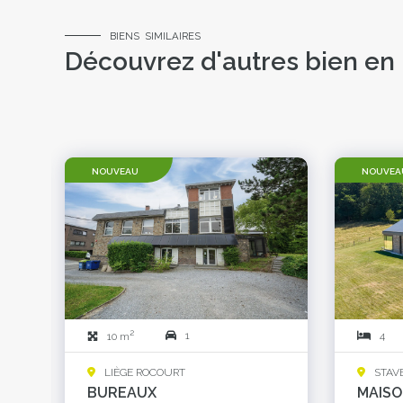
BIENS SIMILAIRES
Découvrez d'autres bien en 
NOUVEAU
NOUVEA
2
1
4
10 m
LIÈGE ROCOURT
STAV
BUREAUX
MAIS