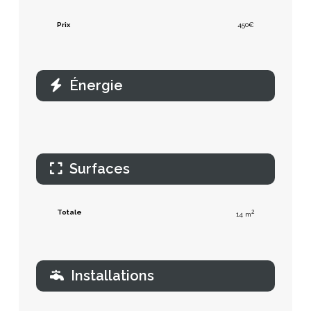
Prix
450€
Énergie
Surfaces
Totale
2
14 m
Installations