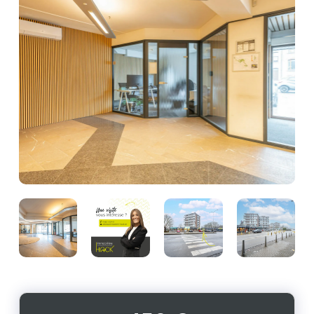
Photo
Photo
Photo
Photo
de
de
de
de
l'album
l'album
l'album
l'album