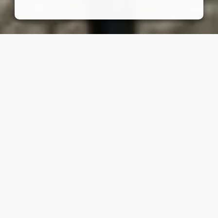
À PROPOS
L'immobilière Hock en 2
mots - L'agence immobilière
de référence à Henri-
Chapelle
Mon nom ? Gary Hock ! Et c’est en septembre 2019 que j’ai
décidé d’ouvrir ma propre agence immobilière,
l’Immobilière