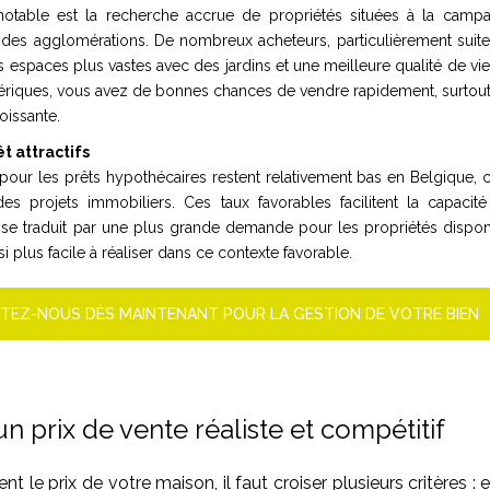
table est la recherche accrue de propriétés situées à la camp
des agglomérations. De nombreux acheteurs, particulièrement suit
es espaces plus vastes avec des jardins et une meilleure qualité de vie
riques, vous avez de bonnes chances de vendre rapidement, surtout 
oissante.
êt attractifs
 pour les prêts hypothécaires restent relativement bas en Belgique, c
es projets immobiliers. Ces taux favorables facilitent la capacit
 se traduit par une plus grande demande pour les propriétés dispon
si plus facile à réaliser dans ce contexte favorable.
TEZ-NOUS DÈS MAINTENANT POUR LA GESTION DE VOTRE BIEN
 un prix de vente réaliste et compétitif
t le prix de votre maison, il faut croiser plusieurs critères :