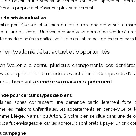
ou de besoin d’une séparation, vendre son bien rapidement perm
ées à la propriété et d’avancer plus sereinement.
es de prix éventuelles
lier peut fluctuer, et un bien qui reste trop longtemps sur le mar
de l’usure du temps. Une vente rapide vous permet de vendre à un pr
le prix de manière significative si le bien n’attire pas d’acheteurs dan
 en Wallonie : état actuel et opportunités
en Wallonie a connu plusieurs changements ces dernières 
ques publiques et la demande des acheteurs. Comprendre l’ét
onne cherchant à
vendre sa maison rapidement.
de pour certains types de biens
rtaines zones connaissent une demande particulièrement forte
me les maisons unifamiliales, les appartements en centre-ville ou 
comme
Liège
,
Namur
ou
Arlon
. Si votre bien se situe dans une de
out à fait envisageable, car les acheteurs sont prêts à payer un prix com
la campagne