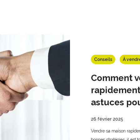
PROJETS IMMOBILIERS NEUFS
ESTIMATION
L’AGENCE
BL
Conseils
À vendr
Comment ve
rapidement 
astuces po
26 février 2025
Vendre sa maison rapide
bonnes stratégies, il est t