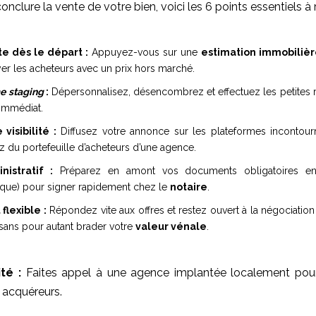
nclure la vente de votre bien, voici les 6 points essentiels à r
ste dès le départ :
Appuyez-vous sur une
estimation immobiliè
yer les acheteurs avec un prix hors marché.
e staging
:
Dépersonnalisez, désencombrez et effectuez les petites 
immédiat.
visibilité :
Diffusez votre annonce sur les plateformes incontou
ez du portefeuille d’acheteurs d’une agence.
nistratif :
Préparez en amont vos documents obligatoires en W
ique) pour signer rapidement chez le
notaire
.
flexible :
Répondez vite aux offres et restez ouvert à la négociation
 sans pour autant brader votre
valeur vénale
.
té :
Faites appel à une agence implantée localement pou
s acquéreurs.