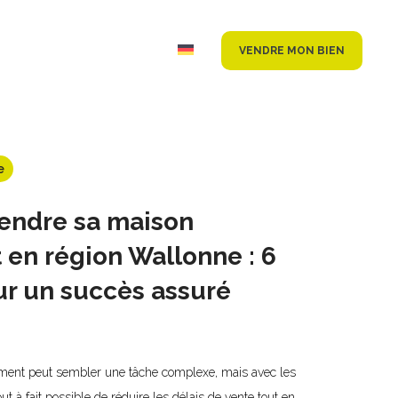
VENDRE MON BIEN
OG
CONTACT
JOBS
e
ndre sa maison
en région Wallonne : 6
ur un succès assuré
ment peut sembler une tâche complexe, mais avec les
out à fait possible de réduire les délais de vente tout en