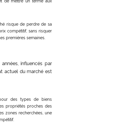
et de mettre un terme aux
ché risque de perdre de sa
ix compétitif, sans risquer
s les premières semaines.
années, influencés par
at actuel du marché est
 pour des types de biens
les propriétés proches des
 ces zones recherchées, une
pétitif.