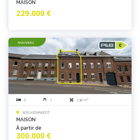
MAISON
229.000 €
NOUVEAU
2
5
1
238 m
WELKENRAEDT
MAISON
À partir de
300.000 €