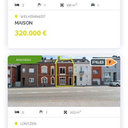
2
3
1
1
166 m
WELKENRAEDT
MAISON
320.000 €
NOUVEAU
2
5
1
203 m
LONTZEN