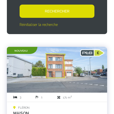
Réinitialiser la recherche
NOUVEAU
2
3
1
171 m
FLÉRON
MAISON