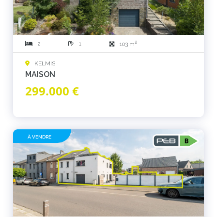
2
2
1
103 m
KELMIS
MAISON
299.000 €
À VENDRE