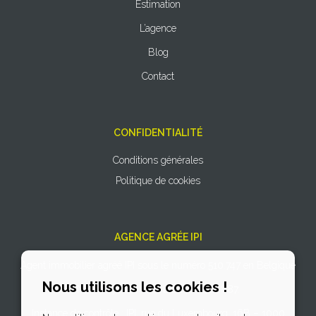
Estimation
L’agence
Blog
Contact
CONFIDENTIALITÉ
Conditions générales
Politique de cookies
AGENCE AGRÉE IPI
Agent immobilier agréé IPI sous le numéro 510.747 en Belgique
Nous utilisons les cookies !
N° entreprise : TVA BE 0766.727.887.
Instance de contrôle : IPI, rue du Luxembourg, 16B – 1000