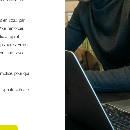
vis en 2024 par
Pour renforcer
ie a rejoint
emps après, Emma
continue… avec
omplice, pour qui
n
signature finale.