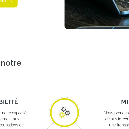
ONIBLES
 notre
BILITÉ
MI
t notre capacité
Nous prenons 
idement aux
détails impor
ccupations de
une transa