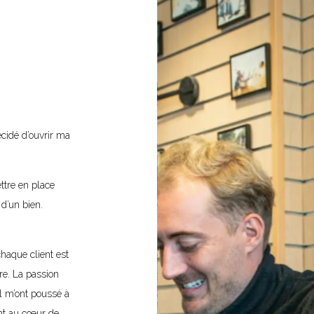
cidé d’ouvrir ma
ettre en place
 d’un bien.
haque client est
ère. La passion
el m’ont poussé à
ont au cœur de