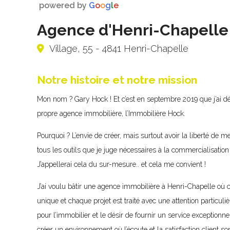
powered by
G
o
o
g
l
e
Agence d'Henri-Chapelle
Village, 55 - 4841 Henri-Chapelle
Notre histoire et notre mission
Mon nom ? Gary Hock ! Et c’est en septembre 2019 que j’ai dé
propre agence immobilière, l’Immobilière Hock.
Pourquoi ? L’envie de créer, mais surtout avoir la liberté de m
tous les outils que je juge nécessaires à la commercialisation
J’appellerai cela du sur-mesure.. et cela me convient !
J’ai voulu bâtir une agence immobilière à Henri-Chapelle où c
unique et chaque projet est traité avec une attention particuli
pour l’immobilier et le désir de fournir un service exceptionn
créer un environnement où l’écoute et la satisfaction client s