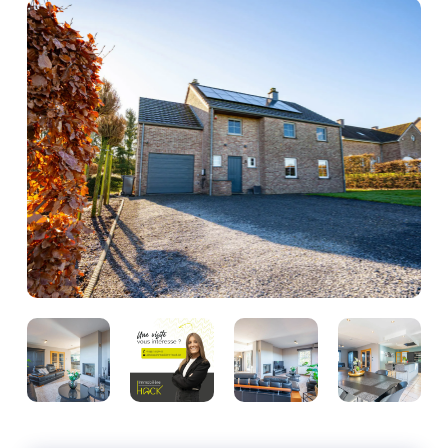
Photo
de
l'album
Photo
Photo
Photo
Photo
de
de
de
de
l'album
l'album
l'album
l'album