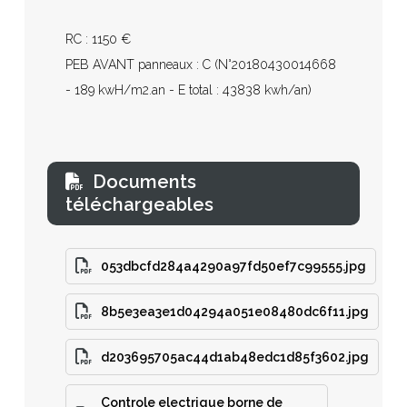
RC : 1150 €
PEB AVANT panneaux : C (N°20180430014668
- 189 kwH/m2.an - E total : 43838 kwh/an)
Documents
téléchargeables
053dbcfd284a4290a97fd50ef7c99555.jpg
8b5e3ea3e1d04294a051e08480dc6f11.jpg
d203695705ac44d1ab48edc1d85f3602.jpg
Controle electrique borne de