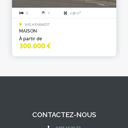
2
5
1
238 m
WELKENRAEDT
MAISON
À partir de
300.000 €
CONTACTEZ-NOUS
0455 14 90 52