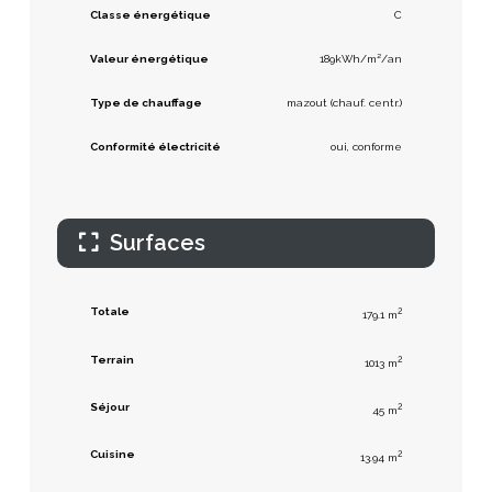
Classe énergétique
C
Valeur énergétique
189kWh/m²/an
Type de chauffage
mazout (chauf. centr.)
Conformité électricité
oui, conforme
Surfaces
Totale
2
179.1 m
Terrain
2
1013 m
Séjour
2
45 m
Cuisine
2
13.94 m