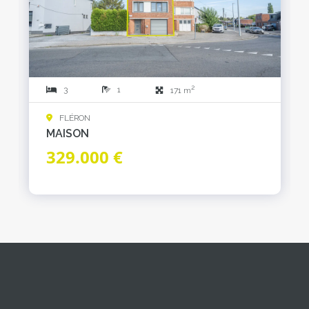
2
3
1
171 m
FLÉRON
MAISON
329.000 €