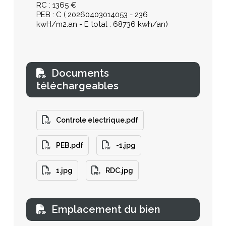
RC : 1365 €
PEB : C ( 20260403014053 - 236
kwH/m2.an - E total : 68736 kwh/an)
Documents
téléchargeables
Controle electrique.pdf
PEB.pdf
-1.jpg
1.jpg
RDC.jpg
Emplacement du bien