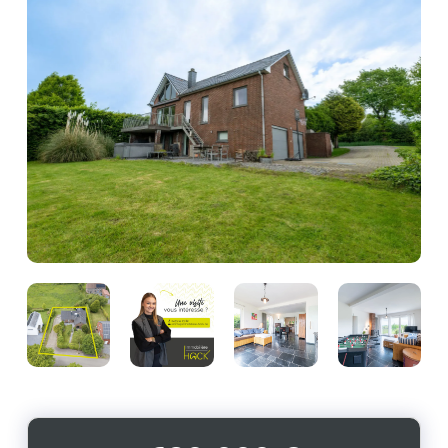
Photo
Photo
Photo
Photo
de
de
de
de
l'album
l'album
l'album
l'album