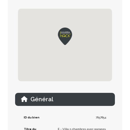
Général
ID du bien
7657854
Titre du
E - Villa 5 chambres avec garages,