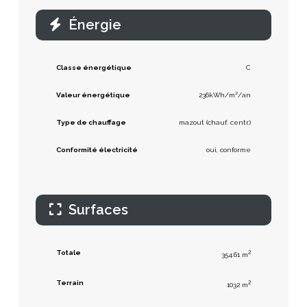
Énergie
Classe énergétique
C
Valeur énergétique
236kWh/m²/an
Type de chauffage
mazout (chauf. centr.)
Conformité électricité
oui, conforme
Surfaces
Totale
2
354.61 m
Terrain
2
1032 m