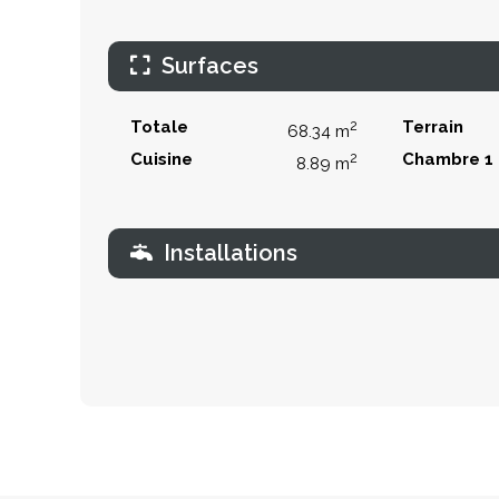
Surfaces
Totale
2
Terrain
68.34 m
Cuisine
2
Chambre 1
8.89 m
Installations