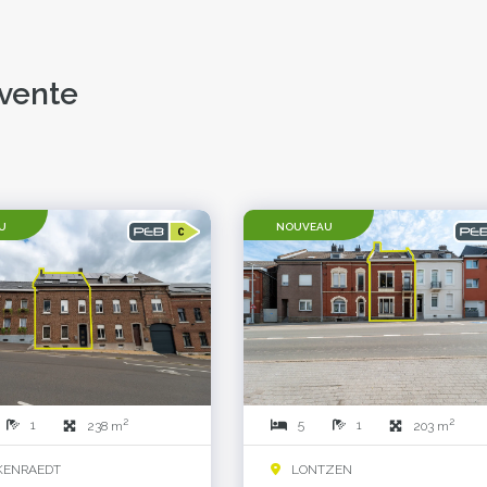
 vente
U
NOUVEAU
2
2
1
5
1
238 m
203 m
ENRAEDT
LONTZEN