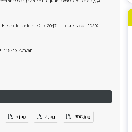
chambre de 13,17 m² ainsi qu’un espace grenier de 7,59
 Electricité conforme (--> 2047) - Toiture isolée (2020)
l : 18216 kwh/an)
1.jpg
2.jpg
RDC.jpg