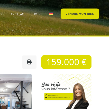
VENDRE MON BIEN
OG
CONTACT
JOBS
159.000 €
Photo
de
l'album