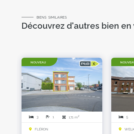
BIENS SIMILAIRES
Découvrez d'autres bien en
NOUVEAU
NOUVEA
2
3
1
5
171 m
FLÉRON
WELK