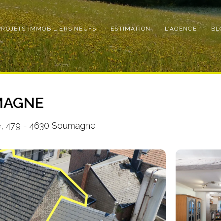
PROJETS IMMOBILIERS NEUFS
ESTIMATION
L’AGENCE
BL
MAGNE
té, 479 - 4630 Soumagne
Photo
de
l'album