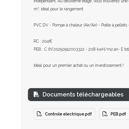
indépendant. Au deuxième étage, vous trouverez une 
m², idéal pour le rangement.
PVC DV - Pompe à chaleur (Air/Air) - Poêle à pellets -
RC : 204€
PEB : C (N°20250912003322 - 208 kwH/m2.an- E tota
Idéal pour un premier achat ou un investissement !
Documents téléchargeables
Controle electrique.pdf
PEB.pdf