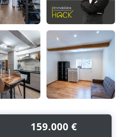
Photo
de
l'album
159.000 €