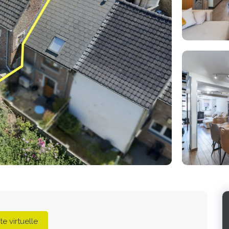
Photo
de
l'album
ite virtuelle