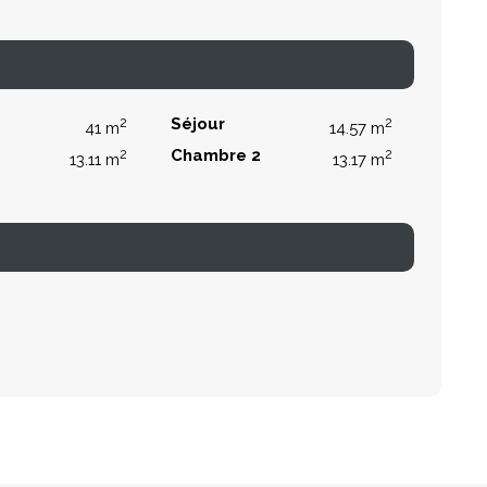
2
Séjour
2
41 m
14.57 m
2
Chambre 2
2
13.11 m
13.17 m