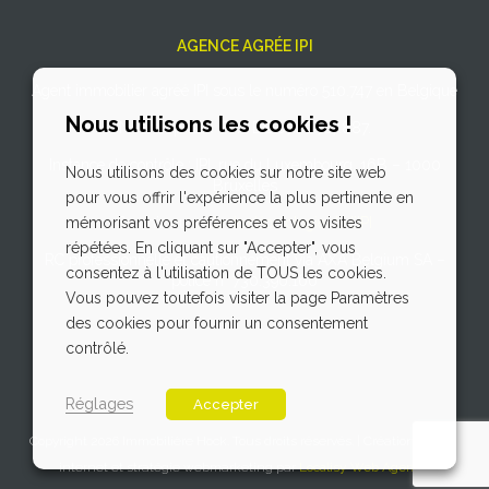
AGENCE AGRÉE IPI
Agent immobilier agréé IPI sous le numéro 510.747 en Belgique
Nous utilisons les cookies !
N° entreprise : TVA BE 0766.727.887.
Instance de contrôle : IPI, rue du Luxembourg, 16B – 1000
Nous utilisons des cookies sur notre site web
Bruxelles
pour vous offrir l'expérience la plus pertinente en
Soumis au
code de déontologie de l’IPI
mémorisant vos préférences et vos visites
répétées. En cliquant sur "Accepter", vous
RC professionnelle et cautionnement via AXA Belgium SA –
consentez à l'utilisation de TOUS les cookies.
police n° 730.390.160
Vous pouvez toutefois visiter la page Paramètres
des cookies pour fournir un consentement
contrôlé.
Réglages
Accepter
Copyright 2026 Immobilière Hock. Tous droits réservés. | Création du site
internet et stratégie webmarketing par
Localisy Web Agency
.