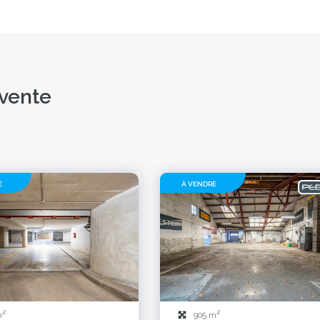
 vente
E
À VENDRE
2
2
m
905 m