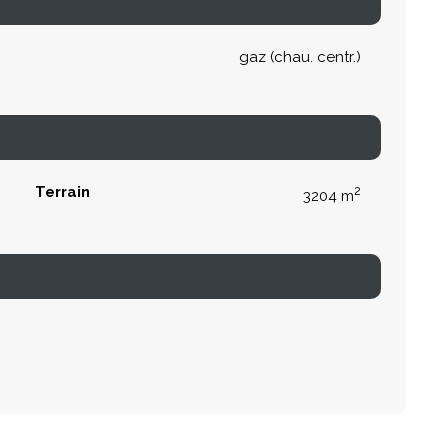
gaz (chau. centr.)
Terrain
2
3204 m