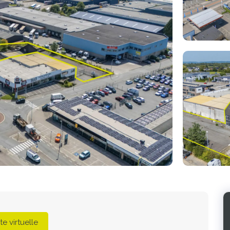
Photo
de
l'album
ite virtuelle