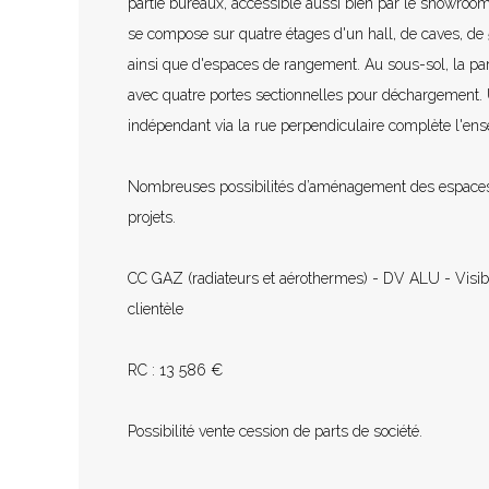
partie bureaux, accessible aussi bien par le showroom
se compose sur quatre étages d'un hall, de caves, de 5
ainsi que d'espaces de rangement. Au sous-sol, la par
avec quatre portes sectionnelles pour déchargement
indépendant via la rue perpendiculaire complète l'en
Nombreuses possibilités d’aménagement des espaces
projets.
CC GAZ (radiateurs et aérothermes) - DV ALU - Visibil
clientèle
RC : 13 586 €
Possibilité vente cession de parts de société.