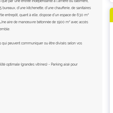
 que par une entrée indépendante à l'arrière du bâtiment,
 bureaux, d'une kitchenette, d'une chaufferie, de sanitaires
tie entrepôt, quant à elle, dispose d'un espace de 630 m²
. Une aire de manœuvre bétonnée de 1900 m² avec accès
semble.
 qui peuvent communiquer ou être divisés selon vos
ité optimale (grandes vitrines) - Parking aisé pour