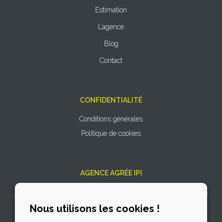
Estimation
L’agence
Blog
Contact
CONFIDENTIALITÉ
Conditions générales
Politique de cookies
AGENCE AGRÉE IPI
Agent immobilier agréé IPI sous le numéro 510.747 en Belgique
Nous utilisons les cookies !
N° entreprise : TVA BE 0766.727.887.