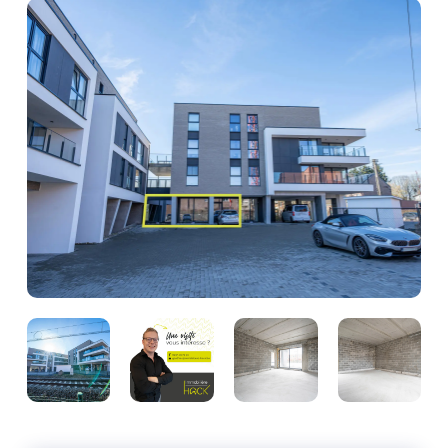
Photo
de
l'album
Photo
Photo
Photo
Photo
de
de
de
de
l'album
l'album
l'album
l'album