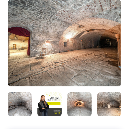
Photo
de
l'album
Photo
Photo
Photo
Photo
de
de
de
de
l'album
l'album
l'album
l'album