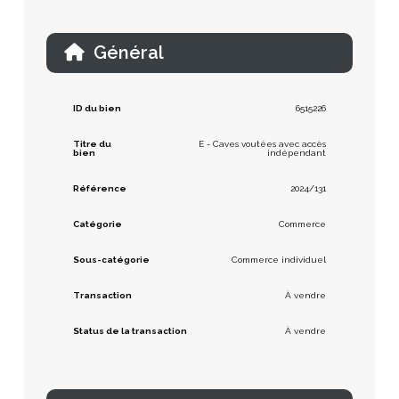
Général
ID du bien
6515226
Titre du
E - Caves voutées avec accès
bien
indépendant
Référence
2024/131
Catégorie
Commerce
Sous-catégorie
Commerce individuel
Transaction
À vendre
Status de la transaction
À vendre