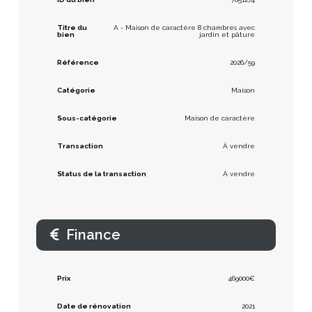
Titre du
A - Maison de caractère 8 chambres avec
bien
jardin et pâture
Référence
2026/59
Catégorie
Maison
Sous-catégorie
Maison de caractère
Transaction
À vendre
Status de la transaction
À vendre
Finance
Prix
469000€
Date de rénovation
2021