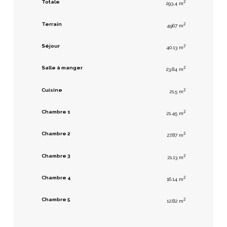
Totale
2
293.4 m
Terrain
2
4967 m
Séjour
2
40.13 m
Salle à manger
2
23.84 m
Cuisine
2
21.5 m
Chambre 1
2
21.45 m
Chambre 2
2
27.87 m
Chambre 3
2
21.13 m
Chambre 4
2
16.14 m
Chambre 5
2
12.82 m