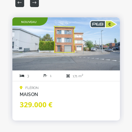
NOUVEAU
2
3
1
171 m
FLÉRON
MAISON
329.000 €