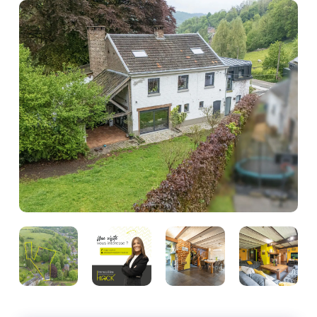
Photo
de
l'album
Photo
Photo
Photo
Photo
de
de
de
de
l'album
l'album
l'album
l'album