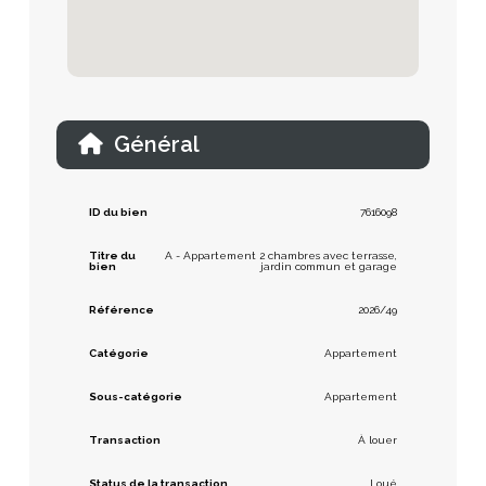
Général
ID du bien
7616098
Titre du
A - Appartement 2 chambres avec terrasse,
bien
jardin commun et garage
Référence
2026/49
Catégorie
Appartement
Sous-catégorie
Appartement
Transaction
À louer
Status de la transaction
Loué