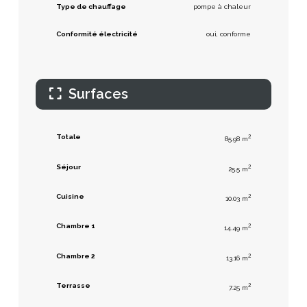
Type de chauffage
pompe à chaleur
Conformité électricité
oui, conforme
Surfaces
Totale
2
85.98 m
Séjour
2
25.5 m
Cuisine
2
10.03 m
Chambre 1
2
14.49 m
Chambre 2
2
13.16 m
Terrasse
2
7.25 m