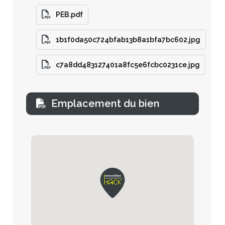
PEB.pdf
1b1f0da50c724bfab13b8a1bfa7bc602.jpg
c7a8dd483127401a8fc5e6fcbc0231ce.jpg
Emplacement du bien