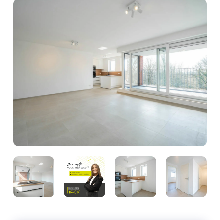
Photo
de
l'album
Photo
Photo
Photo
Photo
de
de
de
de
l'album
l'album
l'album
l'album