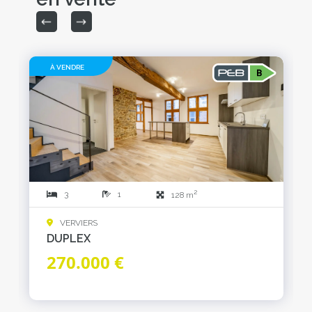
À VENDRE
2
3
1
128 m
VERVIERS
DUPLEX
270.000 €