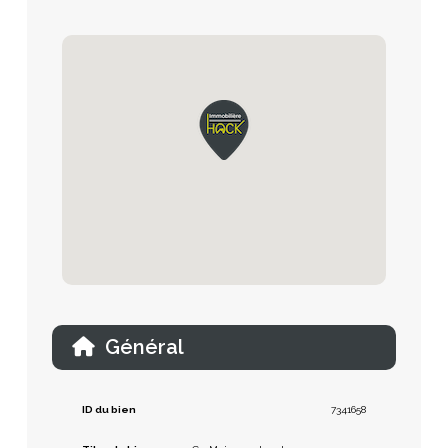
Général
ID du bien
7341658