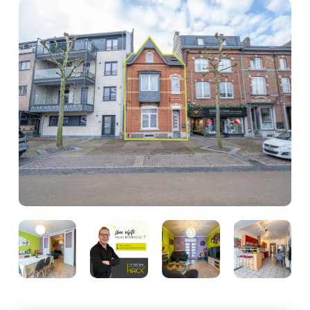
Photo
de
l'album
Photo
Photo
Photo
Photo
de
de
de
de
l'album
l'album
l'album
l'album