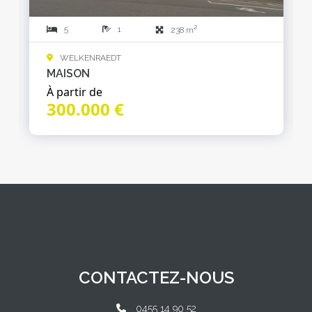
2
5
1
238 m
WELKENRAEDT
MAISON
À partir de
300.000 €
CONTACTEZ-NOUS
0455 14 90 52