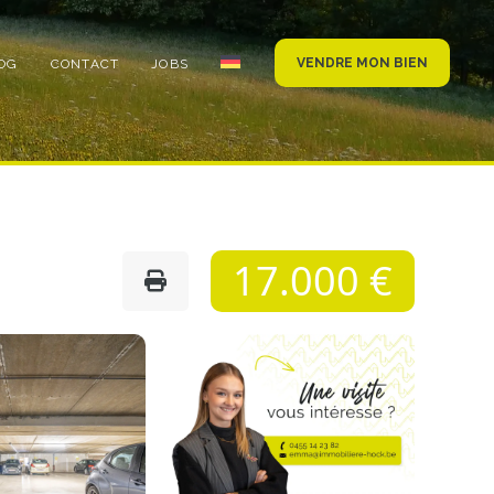
VENDRE MON BIEN
OG
CONTACT
JOBS
17.000 €
Photo
de
l'album