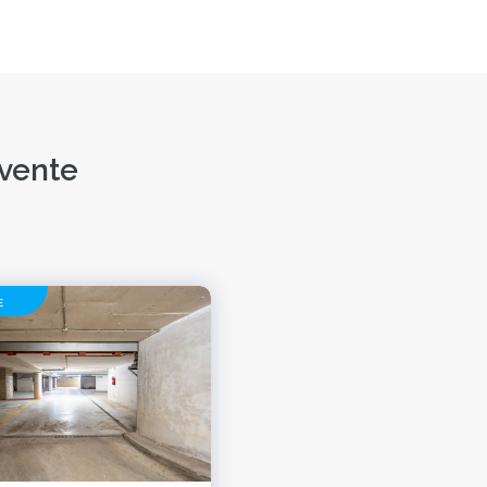
 vente
E