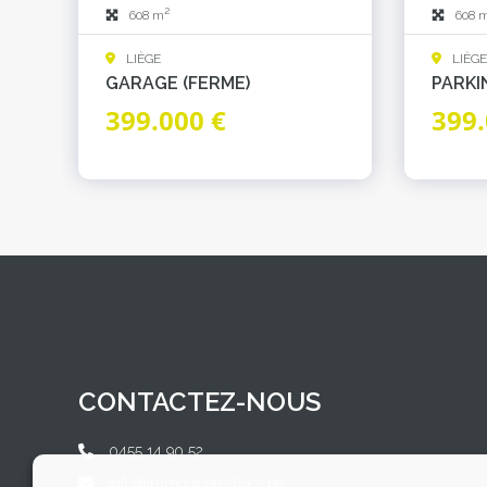
2
608 m
608 
LIÈGE
LIÈGE
GARAGE (FERME)
PARKI
399.000 €
399.
CONTACTEZ-NOUS
0455 14 90 52
info@immobiliere-hock.be