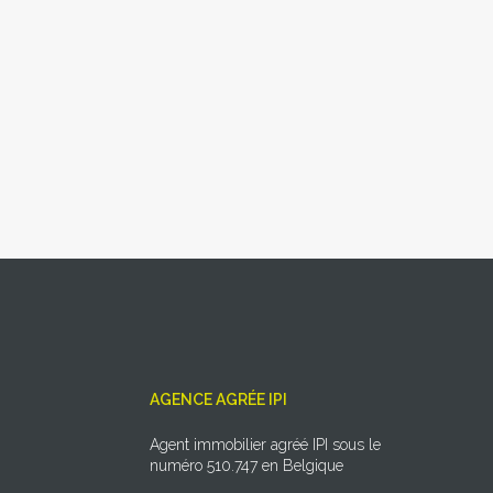
AGENCE AGRÉE IPI
Agent immobilier agréé IPI sous le
numéro 510.747 en Belgique