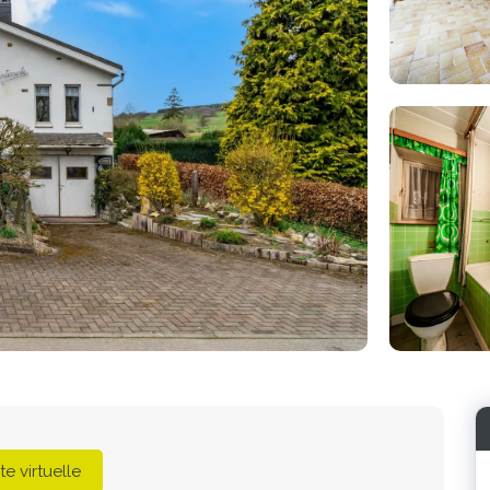
Photo
de
l'album
ite virtuelle