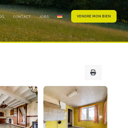
VENDRE MON BIEN
OG
CONTACT
JOBS
Photo
de
l'album