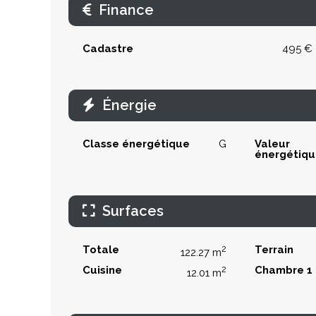
Finance
Cadastre
495 €
Énergie
Classe énergétique
G
Valeur
énergétiq
Surfaces
Totale
2
Terrain
122.27 m
Cuisine
2
Chambre 1
12.01 m