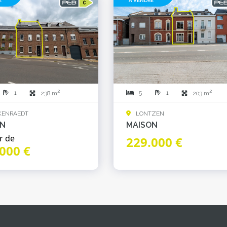
E
À VENDRE
2
2
1
5
1
238 m
203 m
ENRAEDT
LONTZEN
ON
MAISON
r de
229.000 €
000 €