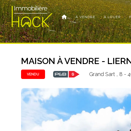
À VENDRE
À LOUER
MAISON À VENDRE - LIER
Grand Sart , 8 - 
VENDU
Photo
de
l'album