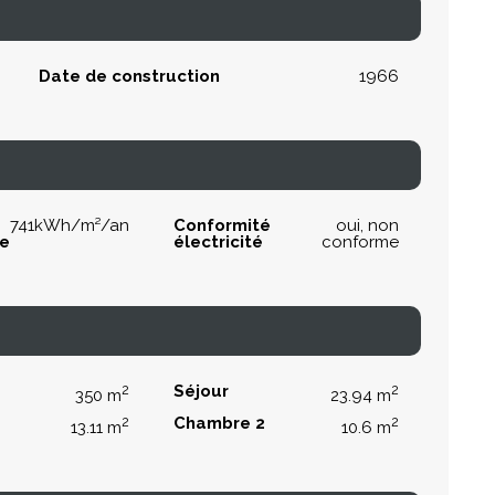
Date de construction
1966
741kWh/m²/an
Conformité
oui, non
ue
électricité
conforme
2
Séjour
2
350 m
23.94 m
2
Chambre 2
2
13.11 m
10.6 m