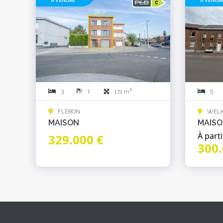
À VENDRE
À VENDR
2
3
1
5
171 m
FLÉRON
WELK
MAISON
MAIS
À parti
329.000 €
300.