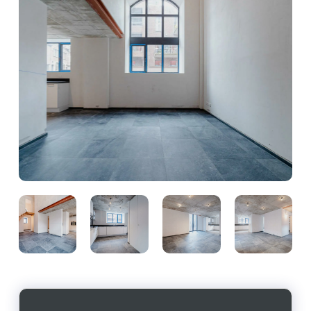
Photo
Photo
Photo
Photo
de
de
de
de
l'album
l'album
l'album
l'album