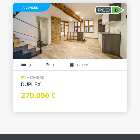
À VENDRE
2
3
1
128 m
VERVIERS
DUPLEX
270.000 €