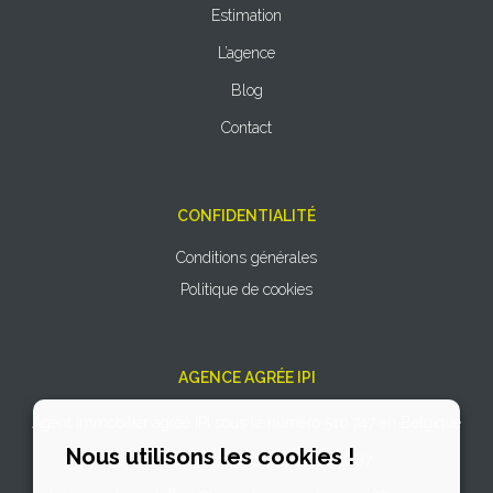
Estimation
L’agence
Blog
Contact
CONFIDENTIALITÉ
Conditions générales
Politique de cookies
AGENCE AGRÉE IPI
Agent immobilier agréé IPI sous le numéro 510.747 en Belgique
Nous utilisons les cookies !
N° entreprise : TVA BE 0766.727.887.