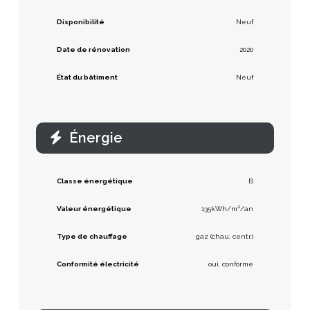
Disponibilité
Neuf
Date de rénovation
2020
État du bâtiment
Neuf
Énergie
Classe énergétique
B
Valeur énergétique
135kWh/m²/an
Type de chauffage
gaz (chau. centr.)
Conformité électricité
oui, conforme