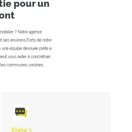
tie pour un
mont
mmobilier ? Notre agence
et ses environs.Forts de notre
on une équipe dévouée prête à
ut vous aider à concrétiser
s les communes voisines,
Étape 3