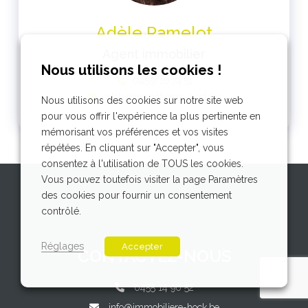
Adèle Ramelot
Agent immobilier
Nous utilisons les cookies !
0455/10.74.51
adele@immobiliere-hock.be
Nous utilisons des cookies sur notre site web
pour vous offrir l'expérience la plus pertinente en
mémorisant vos préférences et vos visites
répétées. En cliquant sur "Accepter", vous
consentez à l'utilisation de TOUS les cookies.
Vous pouvez toutefois visiter la page Paramètres
des cookies pour fournir un consentement
contrôlé.
Réglages
Accepter
CONTACTEZ-NOUS
0455 14 90 52
info@immobiliere-hock.be