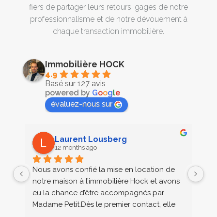
fiers de partager leurs retours, gages de notre
professionnalisme et de notre dévouement à
chaque transaction immobilière.
Immobilière HOCK
4.9
Basé sur 127 avis
powered by
G
o
o
g
l
e
évaluez-nous sur
Laurent Lousberg
12 months ago
Nous avons confié la mise en location de 
Me
notre maison à l’immobilière Hock et avons 
im
eu la chance d’être accompagnés par 
ma
Madame Petit.Dès le premier contact, elle 
sui
s’est montrée professionnelle, à l’écoute et 
pe