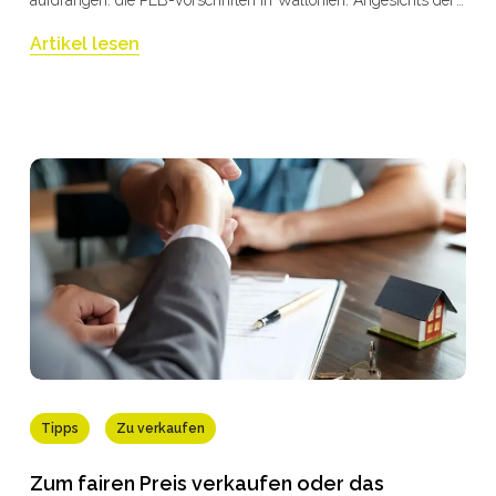
neuen Verpflichtungen, die am 1. Januar 2026 in Kraft getreten
Artikel lesen
sind, dem bis 2050 angekündigten Zeitplan für energetische
Sanierungen und den finanziellen Sanktionen bei
Nichteinhaltung ist es unerlässlich zu verstehen, was das
Gesetz vorschreibt und wie Sie die Vorschriften einhalten
können, ohne dabei Zeit, Geld oder einen Verkauf zu verlieren.
Bei Immobilière Hock begleiten wir jedes Jahr Hunderte von
Eigentümern und Käufern in der Provinz Lüttich und den
Ostkantonen. Dieser Leitfaden bietet Ihnen an einem einzigen
Ort die wichtigsten Informationen zur wallonischen PEB-
Verordnung, damit Sie schon heute die richtigen
Entscheidungen treffen können. Planen Sie einen Verkauf?
Fordern Sie Ihre kostenlose und unverbindliche Schätzung an.
Wir kümmern uns um alle PEB- und Elektroangelegenheiten.
Tipps
Zu verkaufen
Zum fairen Preis verkaufen oder das