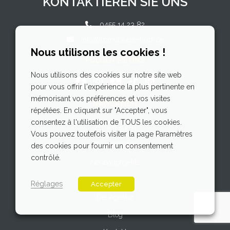
KONTAKTIEREN SIE UNS
0455 14 23 82
info@immobiliere-hock.be
Nous utilisons les cookies !
FOLGEN SIE UNS
Nous utilisons des cookies sur notre site web
pour vous offrir l'expérience la plus pertinente en
mémorisant vos préférences et vos visites
NAVIGATION
répétées. En cliquant sur "Accepter", vous
consentez à l'utilisation de TOUS les cookies.
Zu verkaufen
Vous pouvez toutefois visiter la page Paramètres
Zu vermieten
des cookies pour fournir un consentement
contrôlé.
Neubauprojekte
Schätzung
Réglages
Accepter
Die Agentur
Blog