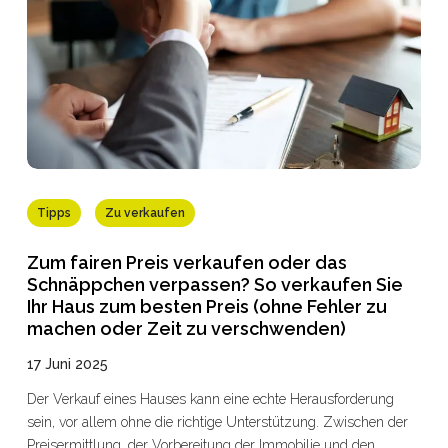
Eigentümern und Käufern in der Provinz Lüttich und den
Ostkantonen. Dieser Leitfaden bietet Ihnen an einem einzigen
Ort die wichtigsten Informationen zur wallonischen PEB-
Verordnung, damit Sie schon heute die richtigen
Entscheidungen treffen können. Planen Sie einen Verkauf?
Fordern Sie Ihre kostenlose und unverbindliche Schätzung an.
Wir kümmern uns um alle PEB- und Elektroangelegenheiten.
Tipps
Zu verkaufen
Zum fairen Preis verkaufen oder das
Schnäppchen verpassen? So verkaufen Sie
Ihr Haus zum besten Preis (ohne Fehler zu
machen oder Zeit zu verschwenden)
17 Juni 2025
Der Verkauf eines Hauses kann eine echte Herausforderung
sein, vor allem ohne die richtige Unterstützung. Zwischen der
Preisermittlung, der Vorbereitung der Immobilie und den