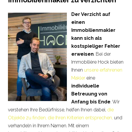
Der Verzicht auf
einen
Immobilienmakler
kann sich als
kostspieliger Fehler
erweisen
. Bei der
Immobilière Hock bieten
Ihnen
unsere erfahrenen
Makler
eine
individuelle
Betreuung von
Anfang bis Ende
. Wir
verstehen Ihre Bedürfnisse, helfen Ihnen dabei,
die
Objekte zu finden, die Ihren Kriterien entsprechen,
und
verhandeln in Ihrem Namen. Mit einem