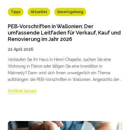
Tipps
Aktuelles
Gesetzgebung
PEB-Vorschriften in Wallonien: Der
umfassende Leitfaden für Verkauf, Kauf und
Renovierung im Jahr 2026
22 April 2026
Verkaufen Sie Ihr Haus in Henri-Chapelle, suchen Sie eine
Wohnung in Fléron oder tätigen Sie eine Investition in
Malmedy? Dann wird sich Ihnen unweigerlich ein Thema
aufdrängen: die PEB-Vorschriften in Wallonien. Angesichts der
neuen Verpflichtungen, die am 1. Januar 2026 in Kraft getreten
Artikel lesen
sind, dem bis 2050 angekündigten Zeitplan für energetische
Sanierungen und den finanziellen Sanktionen bei
Nichteinhaltung ist es unerlässlich zu verstehen, was das
Gesetz vorschreibt und wie Sie die Vorschriften einhalten
können, ohne dabei Zeit, Geld oder einen Verkauf zu verlieren.
Bei Immobilière Hock begleiten wir jedes Jahr Hunderte von