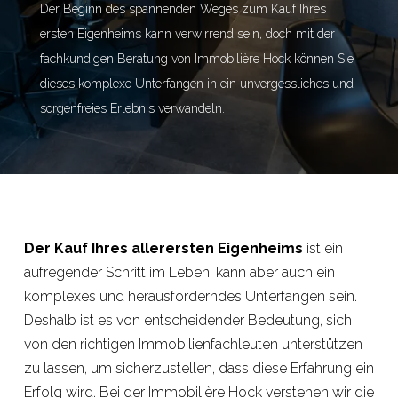
Der Beginn des spannenden Weges zum Kauf Ihres
ersten Eigenheims kann verwirrend sein, doch mit der
fachkundigen Beratung von Immobilière Hock können Sie
dieses komplexe Unterfangen in ein unvergessliches und
sorgenfreies Erlebnis verwandeln.
Der Kauf Ihres allerersten Eigenheims
ist ein
aufregender Schritt im Leben, kann aber auch ein
komplexes und herausforderndes Unterfangen sein.
Deshalb ist es von entscheidender Bedeutung, sich
von den richtigen Immobilienfachleuten unterstützen
zu lassen, um sicherzustellen, dass diese Erfahrung ein
Erfolg wird. Bei der Immobilière Hock verstehen wir die