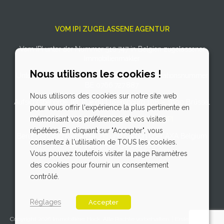
VOM IPI ZUGELASSENE AGENTUR
Vom IPI unter der Nummer 510.747 in Belgien zugelassener
Immobilienmakler
Nous utilisons les cookies !
Unternehmensnummer: Umsatzsteuer-Identifikationsnummer
BE 0766.727.887.
Nous utilisons des cookies sur notre site web
Aufsichtsbehörde: IPI, Rue du Luxembourg 16B – 1000 Brüssel
pour vous offrir l'expérience la plus pertinente en
mémorisant vos préférences et vos visites
Unterliegt dem
Verhaltenskodex des IPI
répétées. En cliquant sur "Accepter", vous
Berufshaftpflichtversicherung und Kaution über AXA Belgium
consentez à l'utilisation de TOUS les cookies.
SA – Police-Nr. 730.390.160
Vous pouvez toutefois visiter la page Paramètres
des cookies pour fournir un consentement
contrôlé.
Réglages
Accepter
Copyright 2026 Immobilière Hock. Alle Rechte vorbehalten. | Erstellung der