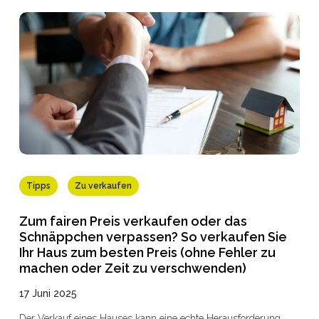
können, ohne dabei Zeit, Geld oder einen Verkauf zu verlieren.
Bei Immobilière Hock begleiten wir jedes Jahr Hunderte von
Eigentümern und Käufern in der Provinz Lüttich und den
Ostkantonen. Dieser Leitfaden bietet Ihnen an einem einzigen
Ort die wichtigsten Informationen zur wallonischen PEB-
Verordnung, damit Sie schon heute die richtigen
Entscheidungen treffen können. Planen Sie einen Verkauf?
Fordern Sie Ihre kostenlose und unverbindliche Schätzung an.
Wir kümmern uns um alle PEB- und Elektroangelegenheiten.
Tipps
Zu verkaufen
Zum fairen Preis verkaufen oder das
Schnäppchen verpassen? So verkaufen Sie
Ihr Haus zum besten Preis (ohne Fehler zu
machen oder Zeit zu verschwenden)
17 Juni 2025
Der Verkauf eines Hauses kann eine echte Herausforderung