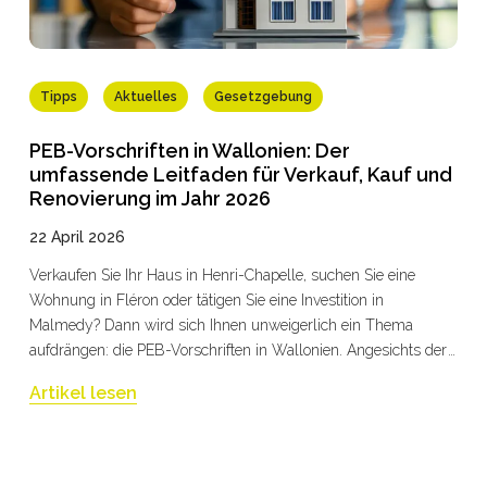
Tipps
Aktuelles
Gesetzgebung
PEB-Vorschriften in Wallonien: Der
umfassende Leitfaden für Verkauf, Kauf und
Renovierung im Jahr 2026
22 April 2026
Verkaufen Sie Ihr Haus in Henri-Chapelle, suchen Sie eine
Wohnung in Fléron oder tätigen Sie eine Investition in
Malmedy? Dann wird sich Ihnen unweigerlich ein Thema
aufdrängen: die PEB-Vorschriften in Wallonien. Angesichts der
neuen Verpflichtungen, die am 1. Januar 2026 in Kraft getreten
Artikel lesen
sind, dem bis 2050 angekündigten Zeitplan für energetische
Sanierungen und den finanziellen Sanktionen bei
Nichteinhaltung ist es unerlässlich zu verstehen, was das
Gesetz vorschreibt und wie Sie die Vorschriften einhalten