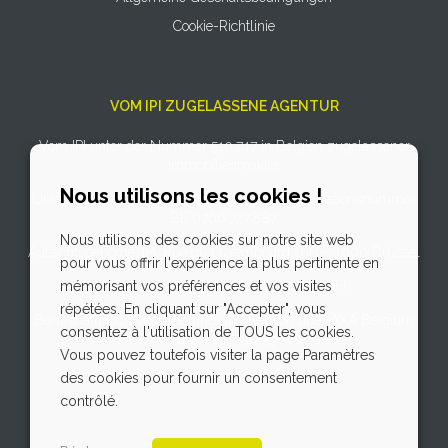
Cookie-Richtlinie
VOM IPI ZUGELASSENE AGENTUR
Vom IPI unter der Nummer 510.747 in Belgien zugelassener
Immobilienmakler
Nous utilisons les cookies !
Unternehmensnummer: Umsatzsteuer-Identifikationsnummer
BE 0766.727.887.
Nous utilisons des cookies sur notre site web
Aufsichtsbehörde: IPI, Rue du Luxembourg 16B – 1000 Brüssel
pour vous offrir l'expérience la plus pertinente en
mémorisant vos préférences et vos visites
Unterliegt dem
Verhaltenskodex des IPI
répétées. En cliquant sur "Accepter", vous
Berufshaftpflichtversicherung und Kaution über AXA Belgium
consentez à l'utilisation de TOUS les cookies.
SA – Police-Nr. 730.390.160
Vous pouvez toutefois visiter la page Paramètres
des cookies pour fournir un consentement
contrôlé.