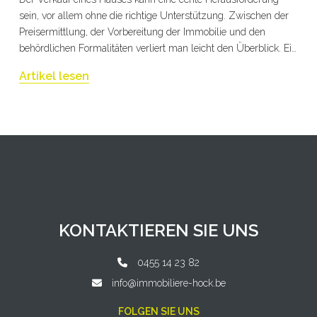
sein, vor allem ohne die richtige Unterstützung. Zwischen der
Preisermittlung, der Vorbereitung der Immobilie und den
behördlichen Formalitäten verliert man leicht den Überblick. Ein
gut strukturiertes Vorgehen ermöglicht es jedoch, schneller und
Artikel lesen
zum besten Preis zu verkaufen.
KONTAKTIEREN SIE UNS
0455 14 23 82
info@immobiliere-hock.be
FOLGEN SIE UNS